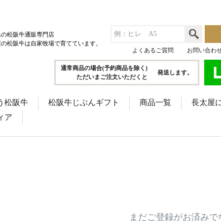
県の松阪牛通販専門店
屋の松阪牛は自家牧場で育てています。
よくあるご質問
お問い合わ
通常商品の場合(予約商品を除く)
発送します。
ただいまご注文いただくと
う松阪牛
松阪牛じぶんギフト
商品一覧
長太屋
ィア
まだご登録がお済みで