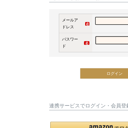
メールア
ドレス
(
必
パスワー
須
ド
(必
)
須)
ログイン
連携サービスでログイン・会員登