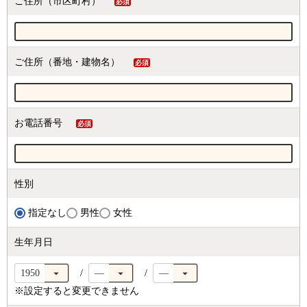
ご住所（市区町村）
(必
須)
ご住所（番地・建物名）
(必
須)
お電話番号
(必
須)
性別
指定なし
男性
女性
生年月日
※設定すると変更できません