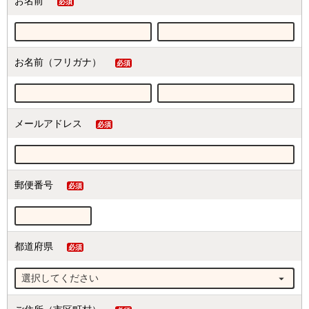
お名前
(必
須)
お名前（フリガナ）
(必
須)
メールアドレス
(必
須)
郵便番号
(必
須)
都道府県
(必
須)