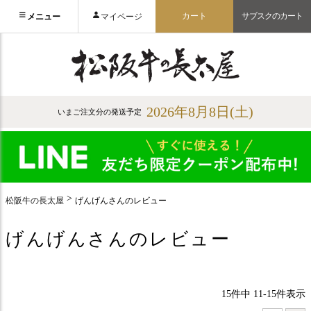
カート
サブスクのカート
メニュー
マイページ
2026年8月8日(土)
いまご注文分の発送予定
松阪牛の長太屋
げんげんさんのレビュー
げんげんさんのレビュー
15
件中
11
-
15
件表示