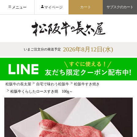
カート
サブスクのカート
メニュー
マイページ
2026年8月12日(水)
いまご注文分の発送予定
松阪牛の長太屋
自宅で味わう松阪牛
松阪牛すき焼き
松阪牛くらしたロースすき焼 100g～