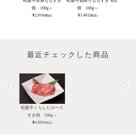
松阪牛赤身ももすき
松阪牛霜降りももすき
松阪牛お手頃
焼 100g～
焼 100g～
00g
¥
2,916
¥
3,402
¥
1,944
(税込)
(税込)
最近チェックした商品
松阪牛くらしたロース
すき焼 100g～
¥
4,860
(税込)