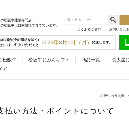
県の松阪牛通販専門店
屋の松阪牛は自家牧場で育てています。
よくあるご質問
お問い合わ
品の場合(予約商品を除く)
2026年8月10日(月)
発送します。
ただいまご注文いただくと
う松阪牛
松阪牛じぶんギフト
商品一覧
長太屋
ィア
松阪牛の長太屋
支払い方法・ポイントについて