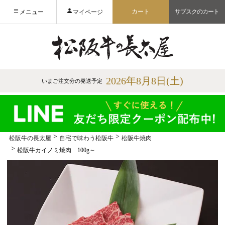
カート
サブスクのカート
メニュー
マイページ
2026年8月8日(土)
いまご注文分の発送予定
松阪牛の長太屋
自宅で味わう松阪牛
松阪牛焼肉
松阪牛カイノミ焼肉 100g～