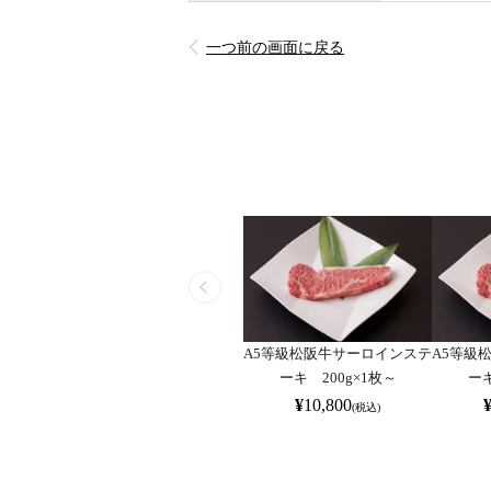
一つ前の画面に戻る
A5等級松阪牛サーロインステ
A5等級
ーキ 200g×1枚～
ーキ
¥
10,800
(税込)