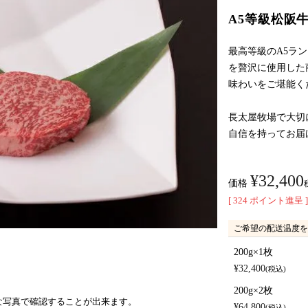
A5等級松阪
最高等級のA5ラ
を贅沢に使用した
味わいをご堪能く
長太屋牧場で大切
自信を持ってお届
¥
32,400
価格
[
324
ポイント進呈 ]
ご希望の配送温度を
200g×1枚
¥
32,400
税込
200g×2枚
な写真で確認することが出来ます。
¥
64,800
税込