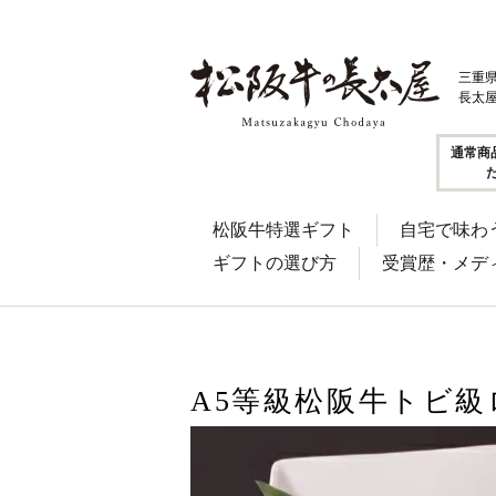
三重
長太
通常商
松阪牛特選ギフト
自宅で味わ
ギフトの選び方
受賞歴・メデ
A5等級松阪牛トビ級