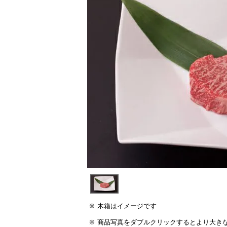
須)
木箱はイメージです
商品写真をダブルクリックするとより大き