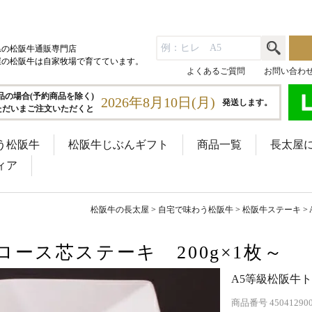
県の松阪牛通販専門店
屋の松阪牛は自家牧場で育てています。
よくあるご質問
お問い合わ
品の場合(予約商品を除く)
2026年8月10日(月)
発送します。
ただいまご注文いただくと
う松阪牛
松阪牛じぶんギフト
商品一覧
長太屋
ィア
松阪牛の長太屋
自宅で味わう松阪牛
松阪牛ステーキ
ロース芯ステーキ 200g×1枚～
A5等級松阪牛ト
商品番号
45041290