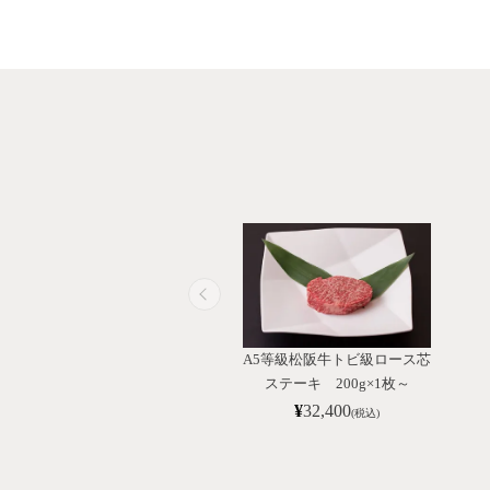
A5等級松阪牛トビ級ロース芯
ステーキ 200g×1枚～
¥
32,400
(税込)