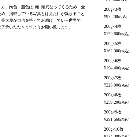
方、肉色、脂色は1頭1頭異なってくるため、全
200g×3枚
ため、掲載している写真とは見た目が異なること
¥
97,200
税込
、長太屋が自信を持ってお届けしている世界で
200g×4枚
ご了承いただきますようお願い致します。
¥
129,600
税込
200g×5枚
¥
162,000
税込
200g×6枚
¥
194,400
税込
200g×7枚
¥
226,800
税込
200g×8枚
¥
259,200
税込
200g×9枚
¥
291,660
税込
200g×10枚
¥
324,000
税込