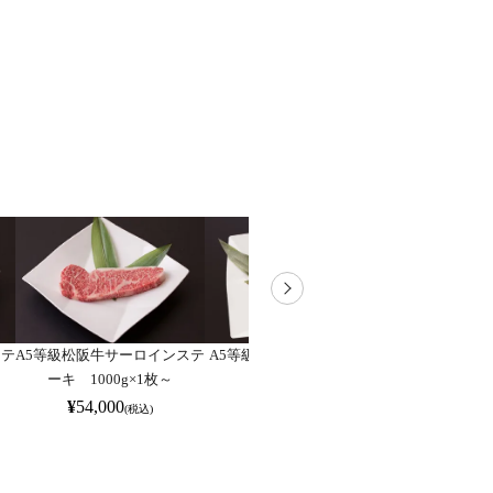
ステ
A5等級松阪牛サーロインステ
A5等級松阪牛ヒレ 200g×1枚
[送料無料]A
ーキ 1000g×1枚～
～
級ロース芯ス
200g
¥
54,000
¥
14,040
(税込)
(税込)
¥
67,0