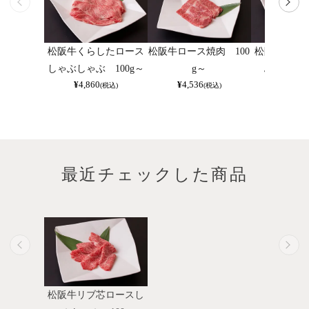
松阪牛くらしたロース
松阪牛ロース焼肉 100
松阪牛霜降
しゃぶしゃぶ 100g～
g～
ぶしゃぶ 
¥
4,860
¥
4,536
¥
3,402
(税込)
(税込)
最近チェックした商品
松阪牛リブ芯ロースし