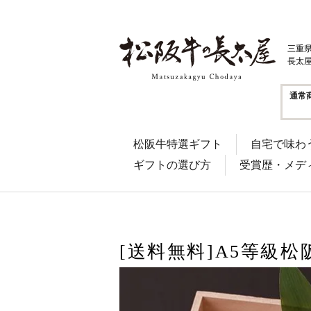
三重
長太
通常
松阪牛特選ギフト
自宅で味わ
ギフトの選び方
受賞歴・メデ
[送料無料]A5等級