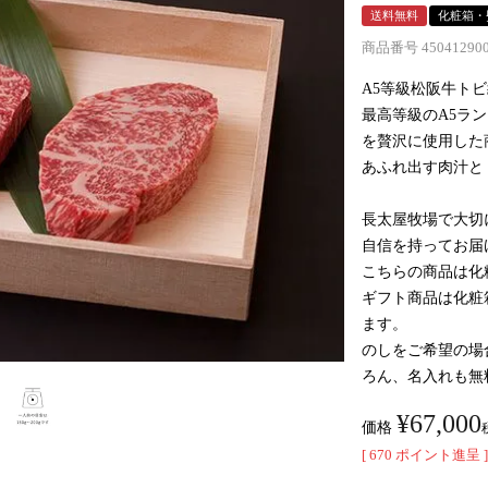
送料無料
化粧箱・
商品番号
45041290
A5等級松阪牛ト
最高等級のA5ラ
を贅沢に使用した
あふれ出す肉汁と
長太屋牧場で大切
自信を持ってお届
こちらの商品は化
ギフト商品は化粧
ます。
のしをご希望の場
ろん、名入れも無
¥
67,000
価格
[
670
ポイント進呈 ]