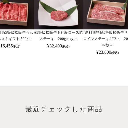
料]A5等級松阪牛もも
A5等級松阪牛トビ級ロース芯
[送料無料]A5等級松阪牛
ゃぶギフト 500g～
ステーキ 200g×1枚～
ロインステーキギフト 20
×2枚～
¥
16,455
¥
32,400
(税込)
(税込)
¥
23,800
(税込)
最近チェックした商品