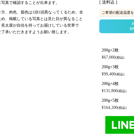
送料込
な写真で確認することが出来ます。
方、肉色、脂色は1頭1頭異なってくるため、全
ご希望の配送温度を
ため、掲載している写真とは見た目が異なること
、長太屋が自信を持ってお届けしている世界で
ご了承いただきますようお願い致します。
200g×2枚
¥
67,000
税込
200g×3枚
¥
99,400
税込
200g×4枚
¥
131,800
税込
200g×5枚
¥
164,200
税込