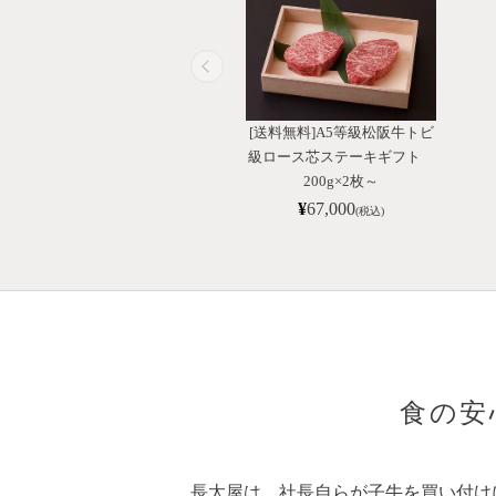
[送料無料]A5等級松阪牛トビ
級ロース芯ステーキギフト
200g×2枚～
¥
67,000
(税込)
食の安
長太屋は、社長自らが子牛を買い付け