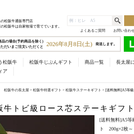
県の松阪牛通販専門店
屋の松阪牛は自家牧場で育てています。
よくあるご質問
お問い合わ
商品の場合(予約商品を除く)
2026年8月8日(土)
発送します。
ただいまご注文いただくと
う松阪牛
松阪牛じぶんギフト
商品一覧
長太屋
ィア
松阪牛の長太屋
松阪牛特選ギフト
松阪牛ステーキギフト
[送料無料]A5等
松阪牛トビ級ロース芯ステーキギフト 
[送料無料]A
ト 200g×2枚～