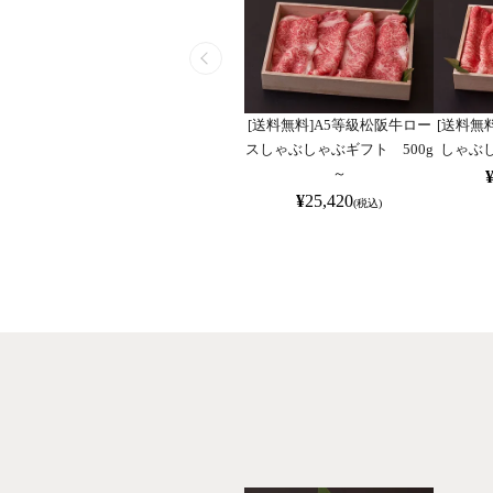
[送料無料]A5等級松阪牛ロー
[送料無
スしゃぶしゃぶギフト 500g
しゃぶし
～
¥
25,420
(税込)