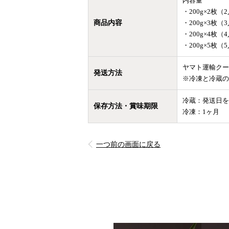
内容量
・200g×2枚（
商品内容
・200g×3枚（
・200g×4枚（
・200g×5枚（
ヤマト運輸クー
発送方法
※冷凍と冷蔵の
冷蔵：発送日を
保存方法・賞味期限
冷凍：1ヶ月
一つ前の画面に戻る