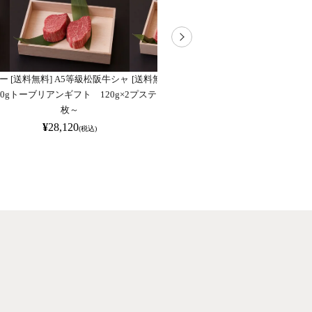
サー
[送料無料] A5等級松阪牛シャ
[送料無料]A5等級松阪牛ラン
[送料無料]A
0g
トーブリアンギフト 120g×2
プステーキギフト 150g×2枚
ボステーキギフト
枚～
～
¥
28,120
¥
16,456
¥
18,2
(税込)
(税込)