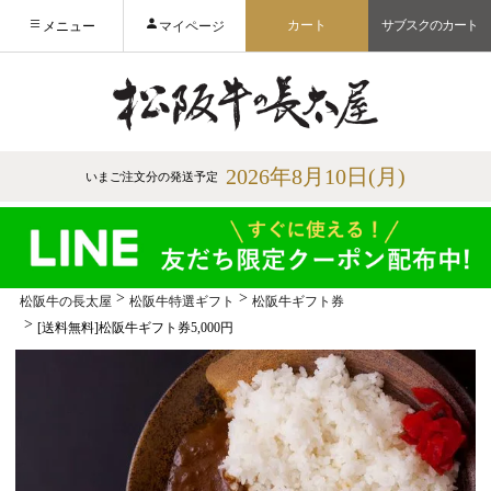
カート
サブスクのカート
メニュー
マイページ
2026年8月10日(月)
いまご注文分の発送予定
松阪牛の長太屋
松阪牛特選ギフト
松阪牛ギフト券
[送料無料]松阪牛ギフト券5,000円