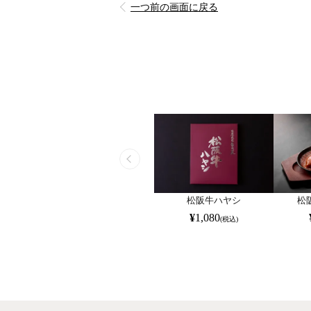
一つ前の画面に戻る
松阪牛ハヤシ
松
¥
1,080
(税込)