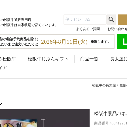
県の松阪牛通販専門店
屋の松阪牛は自家牧場で育てています。
よくあるご質問
お問い合わ
品の場合(予約商品を除く)
2026年8月11日(火)
発送します。
ただいまご注文いただくと
う松阪牛
松阪牛じぶんギフト
商品一覧
長太屋
ィア
松阪牛の長太屋
松阪
ル
松阪牛景品パネ
商品番号
45041290