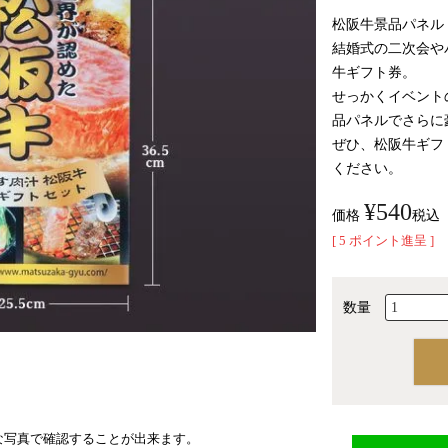
松阪牛景品パネル
結婚式の二次会や
牛ギフト券。
せっかくイベント
品パネルでさらに
ぜひ、松阪牛ギフ
ください。
¥
540
価格
税込
[
5
ポイント進呈 ]
な写真で確認することが出来ます。