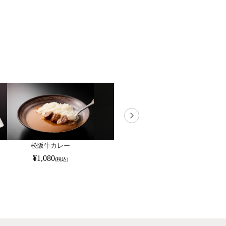
松阪牛カレー
松阪牛餃子
松阪牛
¥
1,080
¥
1,188
¥
1,45
(税込)
(税込)