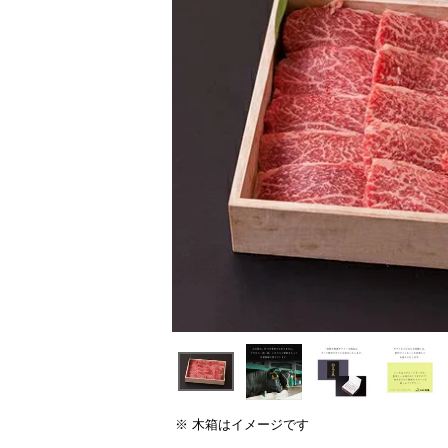
木箱はイメージです
須)