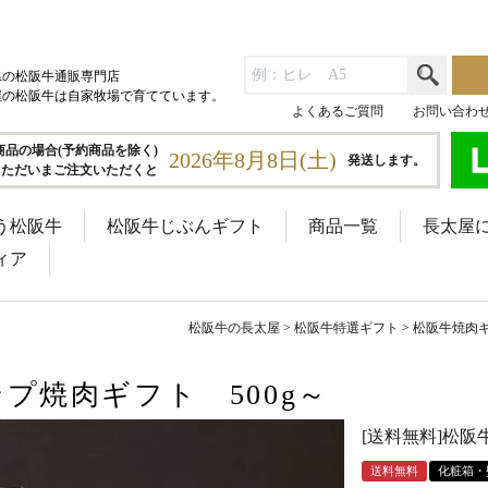
県の松阪牛通販専門店
屋の松阪牛は自家牧場で育てています。
よくあるご質問
お問い合わ
商品の場合(予約商品を除く)
2026年8月8日(土)
発送します。
ただいまご注文いただくと
う松阪牛
松阪牛じぶんギフト
商品一覧
長太屋
ィア
松阪牛の長太屋
松阪牛特選ギフト
松阪牛焼肉
ンプ焼肉ギフト 500g～
[送料無料]松阪
送料無料
化粧箱・