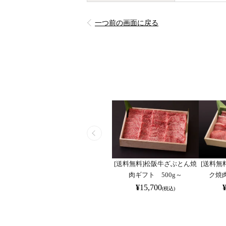
一つ前の画面に戻る
[送料無料]松阪牛ざぶとん焼
[送料無
肉ギフト 500g～
ク焼肉
¥
15,700
(税込)