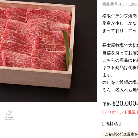
商品番号
45041290
松阪牛ランプ焼肉
脂身が少ししかな
まっており、アッ
長太屋牧場で大切
自信を持ってお届
こちらの商品は化
ギフト商品は化粧
ます。
のしをご希望の場
ろん、名入れも無
¥
20,000
価格
[
200
ポイント進呈 ]
送料込
ご希望の配送温度を