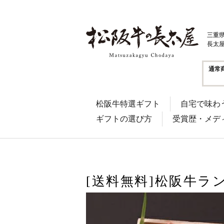
三重
長太
通常
松阪牛特選ギフト
自宅で味わ
ギフトの選び方
受賞歴・メデ
[送料無料]松阪牛ラ