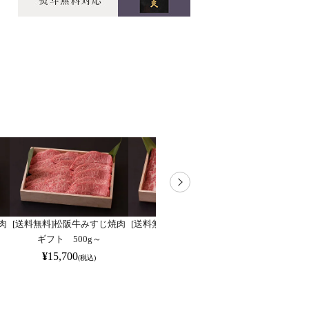
肉
[送料無料]松阪牛みすじ焼肉
[送料無料]松阪牛ロース焼肉
[送料無料]松
ギフト 500g～
ギフト 500g～
しゃぶしゃぶギ
¥
15,700
¥
17,320
¥
14,6
(税込)
(税込)