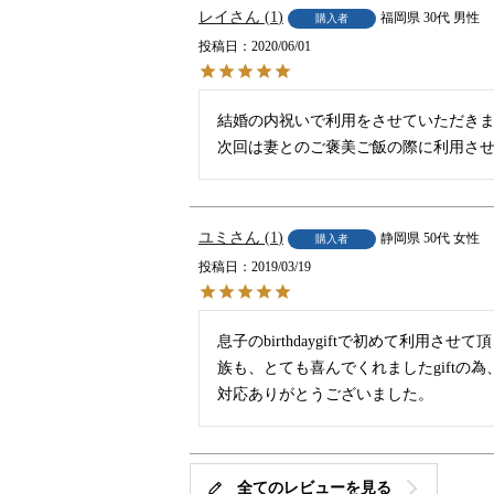
レイ
1
福岡県
30代
男性
購入者
投稿日
2020/06/01
結婚の内祝いで利用をさせていただきま
次回は妻とのご褒美ご飯の際に利用さ
ユミ
1
静岡県
50代
女性
購入者
投稿日
2019/03/19
息子のbirthdaygiftで初めて
族も、とても喜んでくれましたgiftの
対応ありがとうございました。
全てのレビューを見る