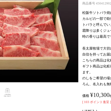
商品番号
45041290
松阪牛ソトバラ焼
カルビの一部で助
トバラと呼んでい
霜降りは多くジュ
時の香りは最高で
長太屋牧場で大切
自信を持ってお届
こちらの商品は化
ギフト商品は化粧
ます。
のしをご希望の場
ろん、名入れも無
¥
10,300
価格
[
103
ポイント進呈 ]