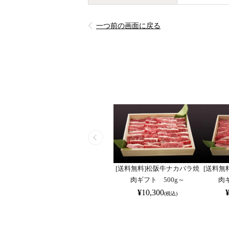
一つ前の画面に戻る
[送料無料]松阪牛ナカバラ焼
[送料無
肉ギフト 500g～
肉
¥
10,300
(税込)