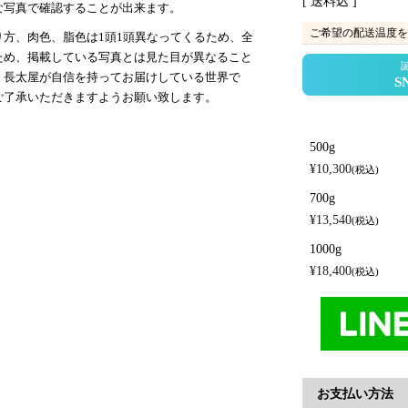
送料込
な写真で確認することが出来ます。
ご希望の配送温度を
方、肉色、脂色は1頭1頭異なってくるため、全
ため、掲載している写真とは見た目が異なること
、長太屋が自信を持ってお届けしている世界で
ご了承いただきますようお願い致します。
500g
¥
10,300
税込
700g
¥
13,540
税込
1000g
¥
18,400
税込
お支払い方法