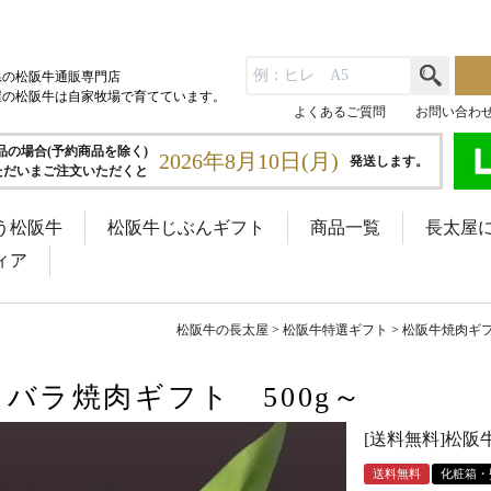
県の松阪牛通販専門店
屋の松阪牛は自家牧場で育てています。
よくあるご質問
お問い合わ
品の場合(予約商品を除く)
2026年8月10日(月)
発送します。
ただいまご注文いただくと
う松阪牛
松阪牛じぶんギフト
商品一覧
長太屋
ィア
松阪牛の長太屋
松阪牛特選ギフト
松阪牛焼肉ギ
トバラ焼肉ギフト 500g～
[送料無料]松阪
送料無料
化粧箱・