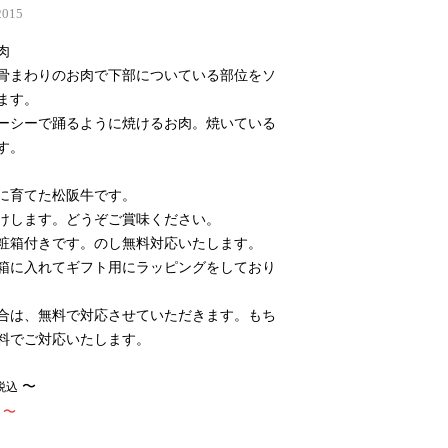
2015
肉
骨まわりのお肉で下部についている部位をソ
ます。
ーシーで踊るように焼けるお肉。焼いている
す。
に育てた松阪牛です。
けします。どうぞご賞味ください。
粧箱付きです。のし無料対応いたします。
箱に入れてギフト用にラッピングをしており
合は、無料で対応させていただきます。もち
料でご対応いたします。
〜
税込
〜