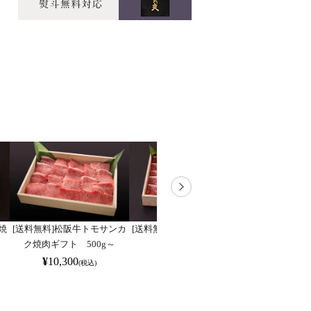
焼
[送料無料]松阪牛トモサンカ
[送料無料]松阪牛イチボ焼肉
[送料無料]松
ク焼肉ギフト 500g～
ギフト 500g～
ギフト 
¥
10,300
¥
22,990
¥
10,3
(税込)
(税込)