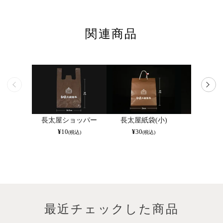
関連商品
長太屋ショッパー
長太屋紙袋(小)
すき焼
¥
10
¥
30
¥
713
(税込)
(税込)
(
最近チェックした商品