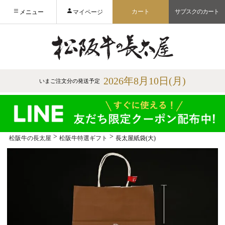
カート
サブスクのカート
メニュー
マイページ
2026年8月10日(月)
いまご注文分の発送予定
松阪牛の長太屋
松阪牛特選ギフト
長太屋紙袋(大)