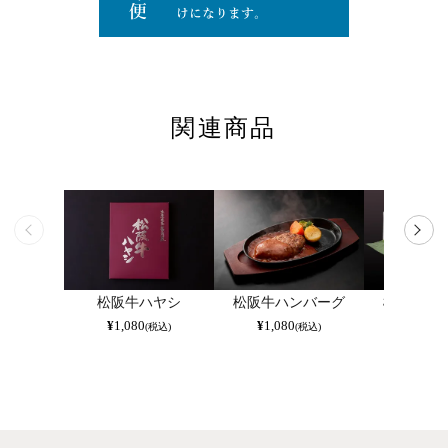
関連商品
松阪牛ハヤシ
松阪牛ハンバーグ
松阪牛カ
¥
1,080
¥
1,080
¥
2,430
(税込)
(税込)