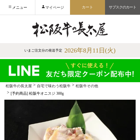
カート
サブスクのカート
メニュー
マイページ
2026年8月11日(火)
いまご注文分の発送予定
松阪牛の長太屋
自宅で味わう松阪牛
松阪牛その他
[予約商品] 松阪牛オニスジ 300g