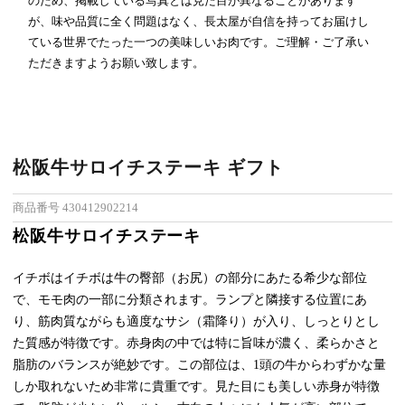
のため、掲載している写真とは見た目が異なることがあります
が、味や品質に全く問題はなく、長太屋が自信を持ってお届けし
ている世界でたった一つの美味しいお肉です。ご理解・ご了承い
ただきますようお願い致します。
松阪牛サロイチステーキ ギフト
商品番号
430412902214
松阪牛サロイチステーキ
イチボはイチボは牛の臀部（お尻）の部分にあたる希少な部位
で、モモ肉の一部に分類されます。ランプと隣接する位置にあ
り、筋肉質ながらも適度なサシ（霜降り）が入り、しっとりとし
た質感が特徴です。赤身肉の中では特に旨味が濃く、柔らかさと
脂肪のバランスが絶妙です。この部位は、1頭の牛からわずかな量
しか取れないため非常に貴重です。見た目にも美しい赤身が特徴