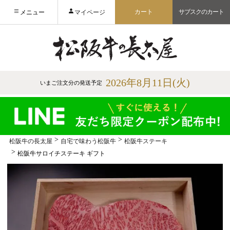
カート
サブスクのカート
メニュー
マイページ
2026年8月11日(火)
いまご注文分の発送予定
松阪牛の長太屋
自宅で味わう松阪牛
松阪牛ステーキ
松阪牛サロイチステーキ ギフト