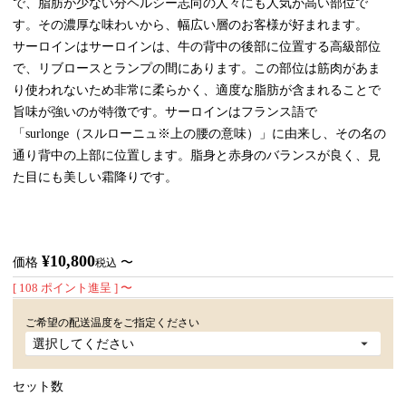
で、脂肪が少ない分ヘルシー志向の人々にも人気が高い部位で
す。その濃厚な味わいから、幅広い層のお客様が好まれます。
サーロインはサーロインは、牛の背中の後部に位置する高級部位
で、リブロースとランプの間にあります。この部位は筋肉があま
り使われないため非常に柔らかく、適度な脂肪が含まれることで
旨味が強いのが特徴です。サーロインはフランス語で
「surlonge（スルローニュ※上の腰の意味）」に由来し、その名の
通り背中の上部に位置します。脂身と赤身のバランスが良く、見
た目にも美しい霜降りです。
¥
10,800
価格
〜
税込
[
108
ポイント進呈 ]
〜
ご希望の配送温度をご指定ください
セット数