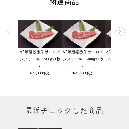
関連商品
A5等級松阪牛サーロイ
A5等級松阪牛サーロイ
A5等級松阪
ンステーキ 500g×1枚
ンステーキ 400g×1枚
ンステーキ 2
～
～
～
¥
27,000
¥
21,600
¥
10,800
(税込)
(税込)
最近チェックした商品