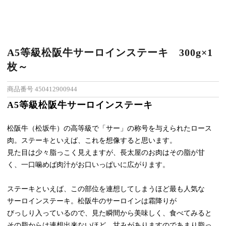
A5等級松阪牛サーロインステーキ 300g×1
枚～
商品番号
450412900944
A5等級松阪牛サーロインステーキ
松阪牛（松坂牛）の高等級で「サー」の称号を与えられたロース
肉。ステーキといえば、これを想像すると思います。
見た目は少々脂っこく見えますが、長太屋のお肉はその脂が甘
く、一口噛めば肉汁がお口いっぱいに広がります。
ステーキといえば、この部位を連想してしまうほど最も人気な
サーロインステーキ。松阪牛のサーロインは霜降りが
びっしり入っているので、見た瞬間から美味しく、食べてみると
その脂からは連想出来ないほど、甘みがありますのであまり脂っ