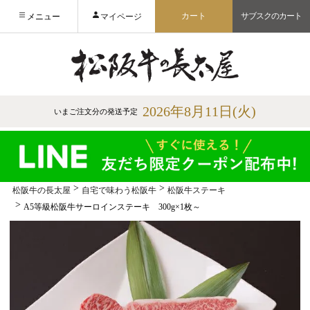
カート
サブスクのカート
メニュー
マイページ
2026年8月11日(火)
いまご注文分の発送予定
松阪牛の長太屋
自宅で味わう松阪牛
松阪牛ステーキ
A5等級松阪牛サーロインステーキ 300g×1枚～