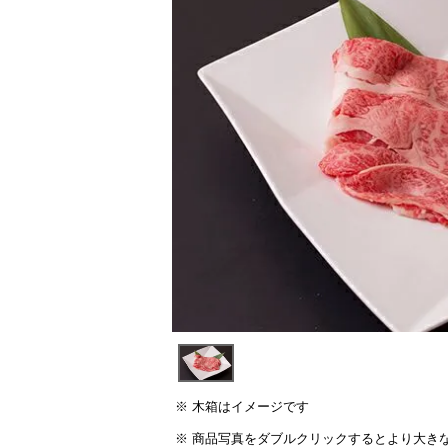
須)
木箱はイメージです
商品写真をダブルクリックするとより大き