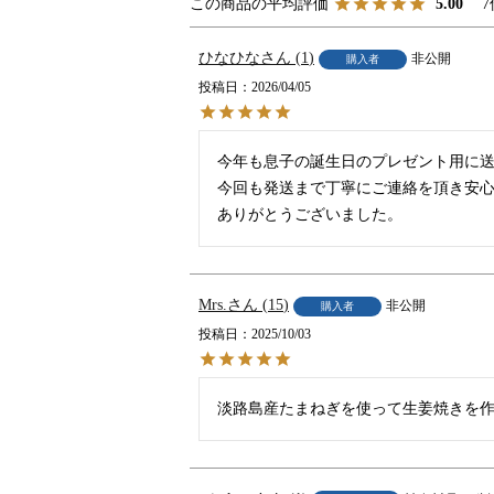
7
5.00
ひなひな
1
非公開
購入者
投稿日
2026/04/05
今年も息子の誕生日のプレゼント用に送
今回も発送まで丁寧にご連絡を頂き安心
Mrs.
15
非公開
購入者
投稿日
2025/10/03
淡路島産たまねぎを使って生姜焼きを