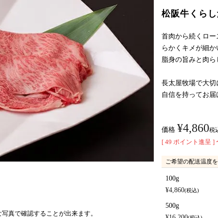
松阪牛くらし
首肉から続くロー
らかくキメが細か
脂身の旨みと肉ら
長太屋牧場で大切
自信を持ってお届
¥
4,860
価格
税
[
49
ポイント進呈 ]
ご希望の配送温度を
100g
¥
4,860
税込
500g
な写真で確認することが出来ます。
¥
16,200
税込