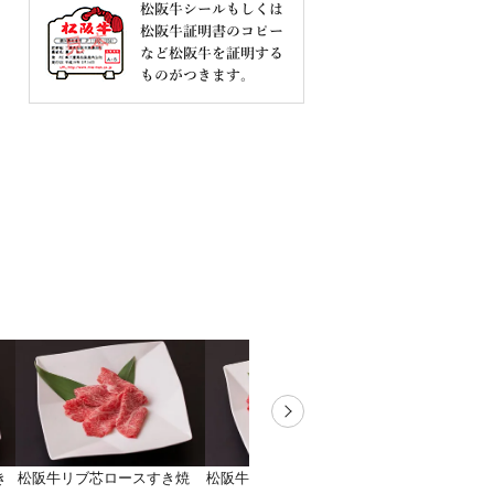
き
松阪牛リブ芯ロースすき焼
松阪牛ももバラすき焼 100g
松阪牛くらし