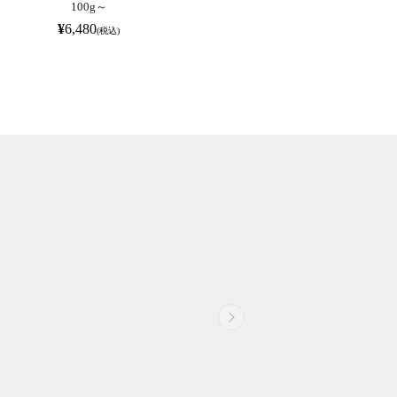
100g～
～
しゃぶ 
¥
6,480
¥
2,430
¥
4,86
(税込)
(税込)