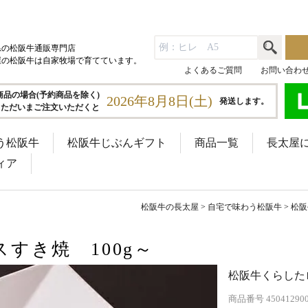
県の松阪牛通販専門店
屋の松阪牛は自家牧場で育てています。
よくあるご質問
お問い合わ
商品の場合(予約商品を除く)
2026年8月8日(土)
発送します。
ただいまご注文いただくと
う松阪牛
松阪牛じぶんギフト
商品一覧
長太屋
ィア
松阪牛の長太屋
自宅で味わう松阪牛
松阪
すき焼 100g～
松阪牛くらしたロ
商品番号
45041290