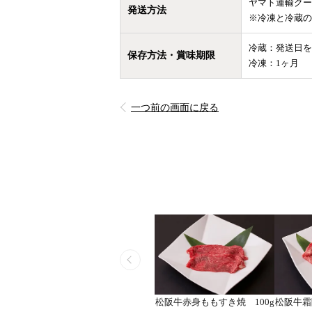
ヤマト運輸クー
発送方法
※冷凍と冷蔵の
冷蔵：発送日を
保存方法・賞味期限
冷凍：1ヶ月
一つ前の画面に戻る
松阪牛赤身ももすき焼 100g
松阪牛霜