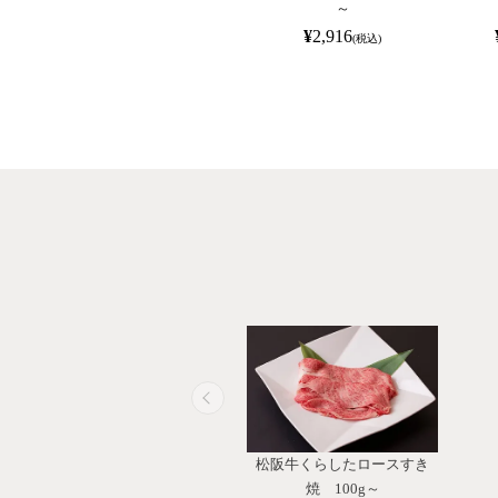
～
¥
2,916
(税込)
松阪牛くらしたロースすき
焼 100g～