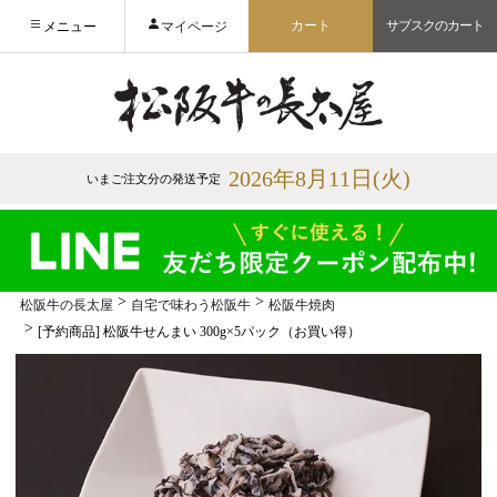
カート
サブスクのカート
メニュー
マイページ
2026年8月11日(火)
いまご注文分の発送予定
松阪牛の長太屋
自宅で味わう松阪牛
松阪牛焼肉
[予約商品] 松阪牛せんまい 300g×5パック（お買い得）