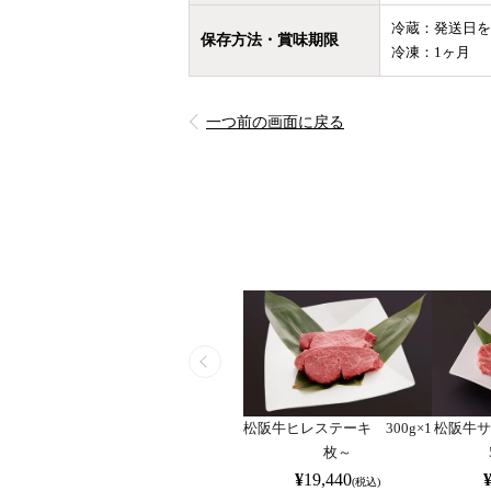
冷蔵：発送日を
保存方法・賞味期限
冷凍：1ヶ月
一つ前の画面に戻る
松阪牛ヒレステーキ 300g×1
松阪牛
枚～
¥
19,440
(税込)