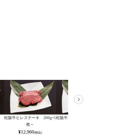
キ
松阪牛ヒレステーキ 200g×1
松阪牛ヒレステーキ 1000g×
松阪牛サーロ
枚～
1枚～
400g
¥
12,960
¥
64,800
¥
14,2
(税込)
(税込)