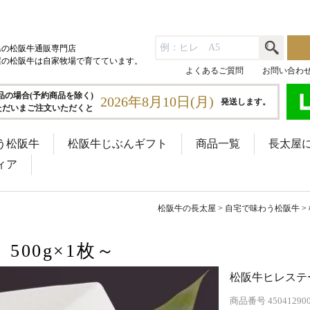
県の松阪牛通販専門店
屋の松阪牛は自家牧場で育てています。
よくあるご質問
お問い合わ
品の場合(予約商品を除く)
2026年8月10日(月)
発送します。
ただいまご注文いただくと
う松阪牛
松阪牛じぶんギフト
商品一覧
長太屋
ィア
松阪牛の長太屋
自宅で味わう松阪牛
00g×1枚～
松阪牛ヒレステー
商品番号
45041290