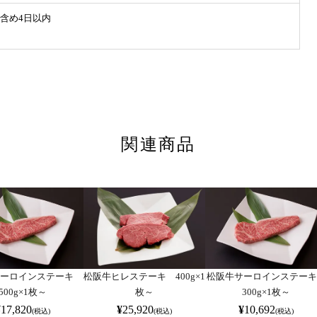
含め4日以内
関連商品
サーロインステーキ
松阪牛ヒレステーキ 400g×1
松阪牛サーロインステー
500g×1枚～
枚～
300g×1枚～
¥
17,820
¥
25,920
¥
10,692
(税込)
(税込)
(税込)