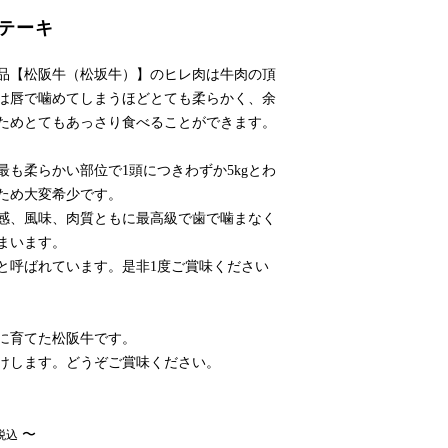
テーキ
品【松阪牛（松坂牛）】のヒレ肉は牛肉の頂
は唇で噛めてしまうほどとても柔らかく、余
ためとてもあっさり食べることができます。
最も柔らかい部位で1頭につきわずか5kgとわ
ため大変希少です。
感、風味、肉質ともに最高級で歯で噛まなく
まいます。
と呼ばれています。是非1度ご賞味ください
に育てた松阪牛です。
けします。どうぞご賞味ください。
〜
税込