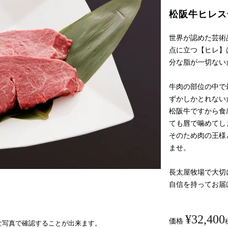
松阪牛ヒレス
世界が認めた芸術
点に立つ【ヒレ】
分な脂が一切ない
牛肉の部位の中で
ずかしかとれない
松阪牛ですから食
ても唇で噛めてし
そのため肉の王様
ませ。
長太屋牧場で大切
自信を持ってお届
¥
32,400
価格
な写真で確認することが出来ます。