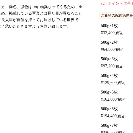
[
324
ポイント進呈 ]
方、肉色、脂色は1頭1頭異なってくるため、全
ため、掲載している写真とは見た目が異なること
ご希望の配送温度を
、長太屋が自信を持ってお届けしている世界で
500g×1枚
ご了承いただきますようお願い致します。
¥
32,400
税込
500g×2枚
¥
64,800
税込
500g×3枚
¥
97,200
税込
500g×4枚
¥
129,600
税込
500g×5枚
¥
162,000
税込
500g×6枚
¥
194,400
税込
500g×7枚
¥
226,800
税込