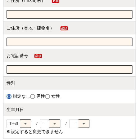
ご住所（市区町村）
(必
須)
ご住所（番地・建物名）
(必
須)
お電話番号
(必
須)
性別
指定なし
男性
女性
生年月日
※設定すると変更できません