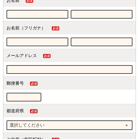
お名前
(必
須)
お名前（フリガナ）
(必
須)
メールアドレス
(必
須)
郵便番号
(必
須)
都道府県
(必
須)