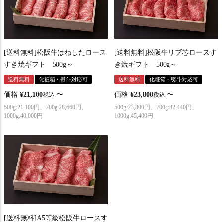
[送料無料]松阪牛はねしたロース
[送料無料]松阪牛リブ芯ロースす
すき焼ギフト 500g～
き焼ギフト 500g～
送料無料
化粧箱・熨斗対応可
送料無料
化粧箱・熨斗対応可
価格
¥
21,100
〜
価格
¥
23,800
〜
税込
税込
500g:21,100円、700g:28,660円、
500g:23,800円、700g:32,440円、
1000g:40,000円
1000g:45,400円
[送料無料]A5等級松阪牛ロースす