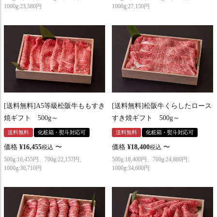
1000g:23,580円
1000g:27,150円
[送料無料]A5等級松阪牛ももすき
[送料無料]松阪牛くらしたロース
焼ギフト 500g～
すき焼ギフト 500g～
送料無料
化粧箱・熨斗対応可
送料無料
化粧箱・熨斗対応可
価格
¥
16,455
〜
価格
¥
18,400
〜
税込
税込
500g:16,455円、700g:22,157円、
500g:18,400円、700g:24,880円、
1000g:30,710円
1000g:34,600円