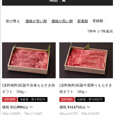
登録順
並び替え
価格が安い順
価格が高い順
新着順
7
件中
1
-
7
件表示
[送料無料]松阪牛赤身ももすき焼
[送料無料]松阪牛霜降りももすき
ギフト 500g～
焼ギフト 500g～
送料無料
化粧箱・熨斗対応可
送料無料
化粧箱・熨斗対応可
価格
¥
12,890
〜
価格
¥
14,675
〜
税込
税込
500g:12,890円、700g:17,166円、
500g:14,675円、700g:19,665円、