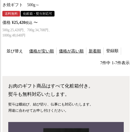
き焼ギフト 500g～
送料無料
化粧箱・熨斗対応可
価格
¥
25,420
〜
税込
500g:25,420円、700g:34,708円、
1000g:48,640円
登録順
並び替え
価格が安い順
価格が高い順
新着順
7
件中
1
-
7
件表示
お肉のギフト商品はすべて化粧箱付き。
熨斗も無料対応いたします。
熨斗は蝶結び、結び切り、仏事にも対応いたします。
用途に合わせてお申し付けください。