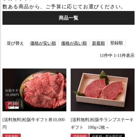
数ある商品から、ご予算に応じてお選びください。
商品一覧
登録順
並び替え
価格が安い順
価格が高い順
新着順
11
件中
1
-
11
件表示
[送料無料]松阪牛ギフト券10,000
[送料無料]松阪牛ランプステーキ
円
ギフト 100g×2枚～
送料無料
送料無料
化粧箱・熨斗対応可