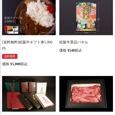
[送料無料]松阪牛ギフト券5,000
松阪牛景品パネル
円
価格
¥
540
税込
送料無料
価格
¥
5,000
税込