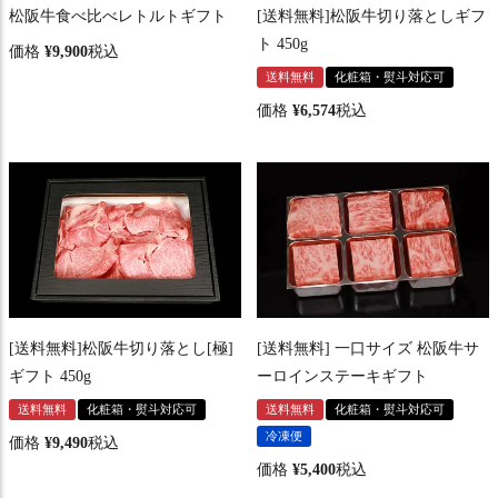
松阪牛食べ比べレトルトギフト
[送料無料]松阪牛切り落としギフ
ト 450g
価格
¥
9,900
税込
送料無料
化粧箱・熨斗対応可
価格
¥
6,574
税込
[送料無料]松阪牛切り落とし[極]
[送料無料] 一口サイズ 松阪牛サ
ギフト 450g
ーロインステーキギフト
送料無料
化粧箱・熨斗対応可
送料無料
化粧箱・熨斗対応可
冷凍便
価格
¥
9,490
税込
価格
¥
5,400
税込