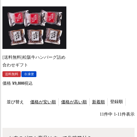
[送料無料]松阪牛ハンバーグ詰め
合わせギフト
送料無料
冷凍便
価格
¥
9,800
税込
登録順
並び替え
価格が安い順
価格が高い順
新着順
11
件中
1
-
11
件表示