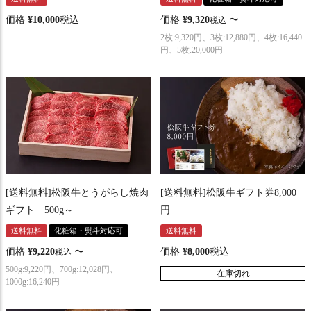
価格
¥
10,000
税込
価格
¥
9,320
〜
税込
2枚:9,320円、3枚:12,880円、4枚:16,440
円、5枚:20,000円
[送料無料]松阪牛とうがらし焼肉
[送料無料]松阪牛ギフト券8,000
ギフト 500g～
円
送料無料
化粧箱・熨斗対応可
送料無料
価格
¥
9,220
〜
価格
¥
8,000
税込
税込
500g:9,220円、700g:12,028円、
在庫切れ
1000g:16,240円