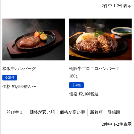
2
件中
1
-
2
件表示
松阪牛ハンバーグ
松阪牛ゴロゴロハンバーグ
180g
冷凍便
冷凍便
価格
¥
1,080
〜
税込
価格
¥
2,160
税込
価格が安い順
並び替え
価格が高い順
新着順
登録順
2
件中
1
-
2
件表示