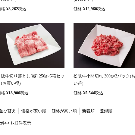
価格
¥
8,262
税込
価格
¥
12,960
税込
阪牛切り落とし[極] 250g×5箱セッ
松阪牛小間切れ 300g×3パック(
ト(お買い得)
い得)
価格
¥
18,900
税込
価格
¥
5,544
税込
価格が安い順
価格が高い順
新着順
登録順
並び替え
2
件中
1
-
12
件表示