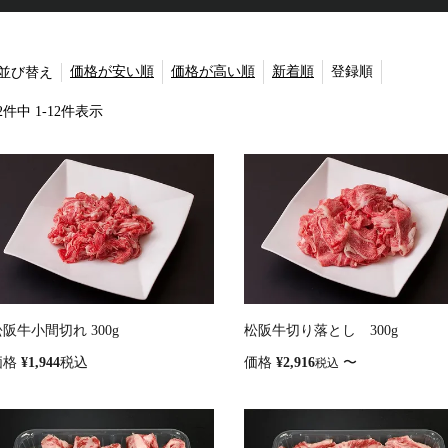
価格が安い順
価格が高い順
新着順
登録順
並び替え
2
件中
1
-
12
件表示
阪牛小間切れ 300g
松阪牛切り落とし 300g
価格
¥
1,944
税込
価格
¥
2,916
〜
税込