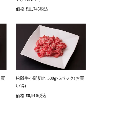
価格
¥
11,745
税込
お買
松阪牛小間切れ 300g×5パック(お買
い得)
価格
¥
8,910
税込