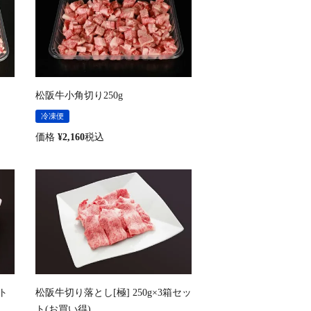
松阪牛小角切り250g
冷凍便
価格
¥
2,160
税込
ト
松阪牛切り落とし[極] 250g×3箱セッ
ト(お買い得)