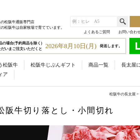
県の松阪牛通販専門店
屋の松阪牛は自家牧場で育てています。
よくあるご質問
お問い合わ
品の場合(予約商品を除く)
2026年8月10日(月)
発送します。
ただいまご注文いただくと
う松阪牛
松阪牛じぶんギフト
商品一覧
長太屋
ィア
松阪牛の長太屋
松阪牛切り落とし・小間切れ