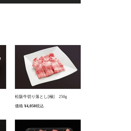
松阪牛切り落とし[極] 250g
価格
¥
4,050
税込