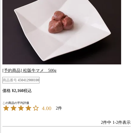
[予約商品] 松阪牛マメ 500g
商品番号
450412900100
価格
¥
2,160
税込
4.00
2
2
件中
1
-
2
件表示