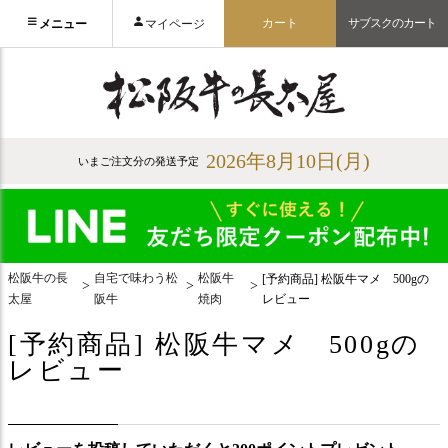
カート
サブスクのカート
メニュー
マイページ
2026年8月10日(月)
いまご注文分の発送予定
松阪牛の長
自宅で味わう松
松阪牛
[予約商品] 松阪牛マメ 500gの
太屋
阪牛
焼肉
レビュー
[予約商品] 松阪牛マメ 500gの
レビュー