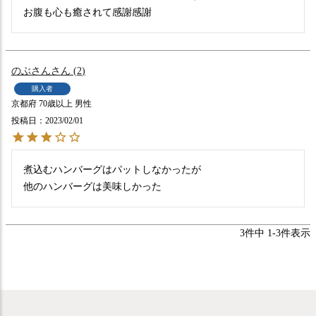
のぶさん
2
購入者
京都府
70歳以上
男性
投稿日
2023/02/01
煮込むハンバーグはパットしなかったが

他のハンバーグは美味しかった
3
件中
1
-
3
件表示