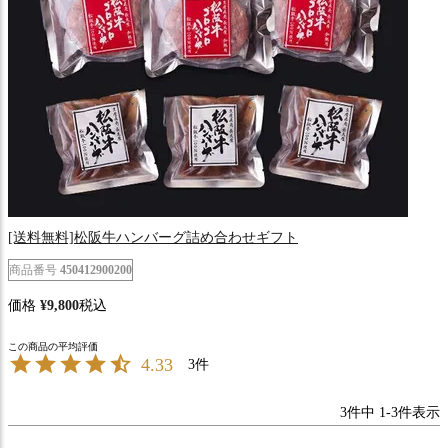
[送料無料]松阪牛ハンバーグ詰め合わせギフト
商品番号
450412900200
価格
¥
9,800
税込
4.33
3
3
件中
1
-
3
件表示