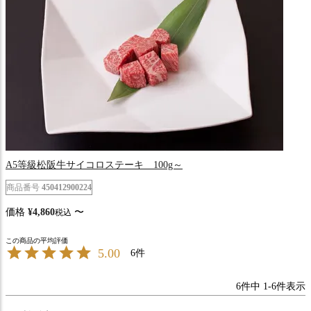
A5等級松阪牛サイコロステーキ 100g～
商品番号
450412900224
価格
¥
4,860
〜
税込
5.00
6
6
件中
1
-
6
件表示