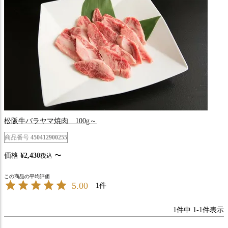
松阪牛バラヤマ焼肉 100g～
商品番号
450412900255
価格
¥
2,430
〜
税込
5.00
1
1
件中
1
-
1
件表示