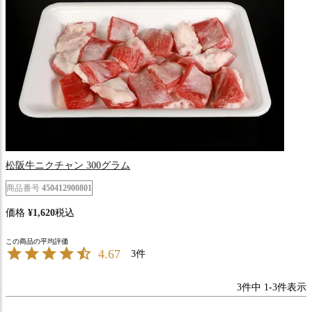
松阪牛ニクチャン 300グラム
商品番号
450412900801
価格
¥
1,620
税込
4.67
3
3
件中
1
-
3
件表示