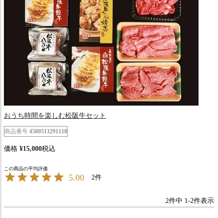
おうち時間を楽しむ松阪牛セット
商品番号
4580513291110
価格
¥
15,000
税込
5.00
2
2
件中
1
-
2
件表示