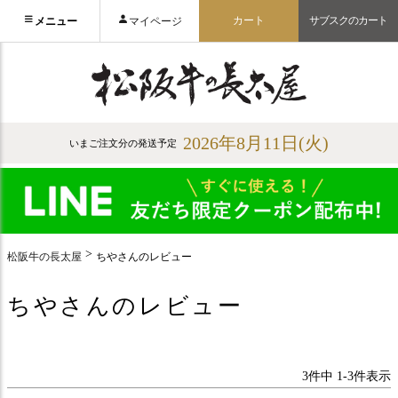
カート
サブスクのカート
メニュー
マイページ
2026年8月11日(火)
いまご注文分の発送予定
松阪牛の長太屋
ちやさんのレビュー
ちやさんのレビュー
3
件中
1
-
3
件表示