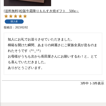
[送料無料]松阪牛霜降りももすき焼ギフト 500g～
購入者
投稿日
2023/02/02
知人にお礼でお送りさせていただきました。

桐箱を開けた瞬間、あまりの綺麗さにご家族全員が息をのま
れたそうです（*^_^*）

お母様がうちも次から長田屋さんにお願いするわ！と。とて
も喜んでいただきました。

ありがとうございます。
3
件中
1
-
3
件表示