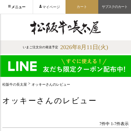
カート
サブスクのカート
メニュー
マイページ
2026年8月11日(火)
いまご注文分の発送予定
松阪牛の長太屋
オッキーさんのレビュー
オッキーさんのレビュー
7
件中
1
-
7
件表示