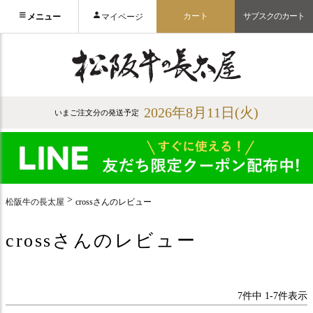
カート
サブスクのカート
メニュー
マイページ
2026年8月11日(火)
いまご注文分の発送予定
松阪牛の長太屋
crossさんのレビュー
crossさんのレビュー
7
件中
1
-
7
件表示