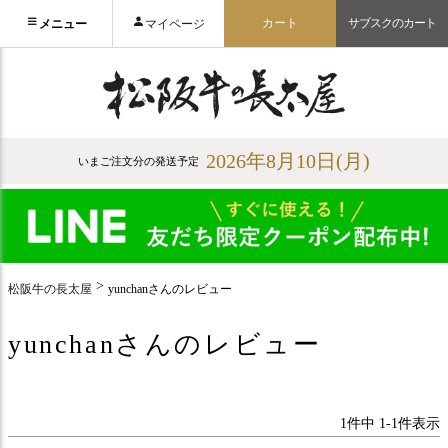
カート
サブスクのカート
メニュー
マイページ
2026年8月10日(月)
いまご注文分の発送予定
松阪牛の長太屋
yunchanさんのレビュー
yunchanさんのレビュー
1
件中
1
-
1
件表示