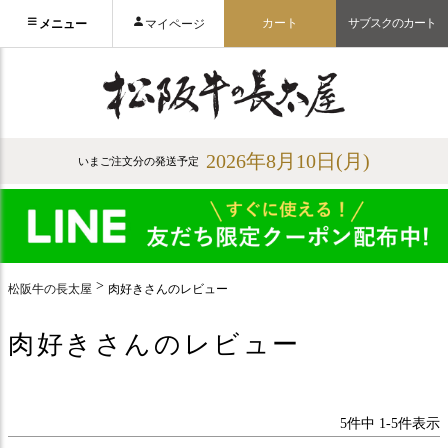
カート
サブスクのカート
メニュー
マイページ
2026年8月10日(月)
いまご注文分の発送予定
松阪牛の長太屋
肉好きさんのレビュー
肉好きさんのレビュー
5
件中
1
-
5
件表示