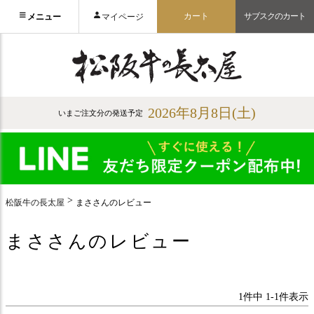
カート
サブスクのカート
メニュー
マイページ
2026年8月8日(土)
いまご注文分の発送予定
松阪牛の長太屋
まささんのレビュー
まささんのレビュー
1
件中
1
-
1
件表示