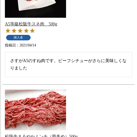
A5等級松阪牛スネ肉 500g
購入者
投稿日
2021/04/14
さすがA5のすね肉です。ビーフシチューがさらに美味しくな
りました
松阪牛まろやかミンチ（脂多め）500g