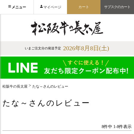
カート
サブスクのカート
メニュー
マイページ
2026年8月8日(土)
いまご注文分の発送予定
松阪牛の長太屋
たな～さんのレビュー
たな～さんのレビュー
8
件中
1
-
8
件表示