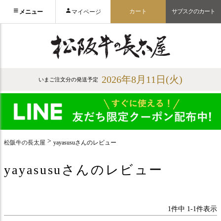
カート
サブスクのカート
メニュー
マイページ
2026年8月11日(火)
いまご注文分の発送予定
松阪牛の長太屋
yayasusuさんのレビュー
yayasusuさんのレビュー
1
件中
1
-
1
件表示