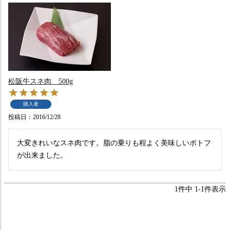
松阪牛スネ肉 500g
購入者
投稿日
2016/12/28
大変きれいなスネ肉です。脂の乗りも程よく美味しいポトフ
が出来ました。
1
件中
1
-
1
件表示