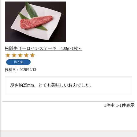
松阪牛サーロインステーキ 400g×1枚～
購入者
投稿日
2020/12/13
1
件中
1
-
1
件表示