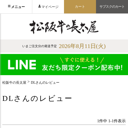
カート
サブスクのカート
メニュー
マイページ
2026年8月11日(火)
いまご注文分の発送予定
松阪牛の長太屋
DLさんのレビュー
DLさんのレビュー
1
件中
1
-
1
件表示