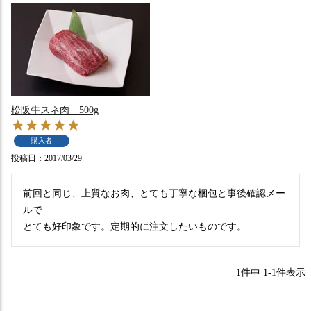
松阪牛スネ肉 500g
購入者
投稿日
2017/03/29
前回と同じ、上質なお肉、とても丁寧な梱包と事後確認メー
ルで

1
件中
1
-
1
件表示