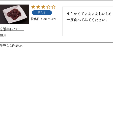
購入者
柔らかくてまあまあおいしか
投稿日
2017/03/21
一度食べてみてください。
松阪牛レバー
300g
件中
1
-
1
件表示