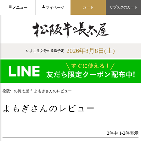
カート
サブスクのカート
メニュー
マイページ
2026年8月8日(土)
いまご注文分の発送予定
松阪牛の長太屋
よもぎさんのレビュー
よもぎさんのレビュー
2
件中
1
-
2
件表示