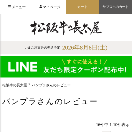
カート
サブスクのカート
メニュー
マイページ
2026年8月8日(土)
いまご注文分の発送予定
松阪牛の長太屋
バンプラさんのレビュー
バンプラさんのレビュー
16
件中
1
-
10
件表示