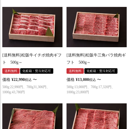
[送料無料]松阪牛イチボ焼肉ギフ
[送料無料]松阪牛三角バラ焼肉ギ
ト 500g～
フト 500g～
送料無料
化粧箱・熨斗対応可
送料無料
化粧箱・熨斗対応可
価格
¥
22,990
〜
価格
¥
13,000
〜
税込
税込
500g:22,990円、700g31,306円、
500g:13,000円、700g:17,320円、
1000g:43,780円
1000g:23,800円