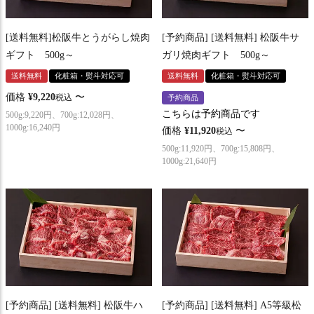
[送料無料]松阪牛とうがらし焼肉
[予約商品] [送料無料] 松阪牛サ
ギフト 500g～
ガリ焼肉ギフト 500g～
送料無料
化粧箱・熨斗対応可
送料無料
化粧箱・熨斗対応可
価格
¥
9,220
〜
税込
予約商品
こちらは予約商品です
500g:9,220円、700g:12,028円、
1000g:16,240円
価格
¥
11,920
〜
税込
500g:11,920円、700g:15,808円、
1000g:21,640円
[予約商品] [送料無料] 松阪牛ハ
[予約商品] [送料無料] A5等級松