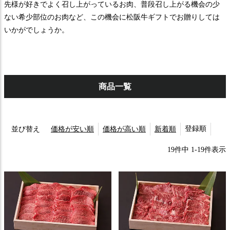
先様が好きでよく召し上がっているお肉、普段召し上がる機会の少
ない希少部位のお肉など、この機会に松阪牛ギフトでお贈りしては
いかがでしょうか。
商品一覧
登録順
並び替え
価格が安い順
価格が高い順
新着順
19
件中
1
-
19
件表示