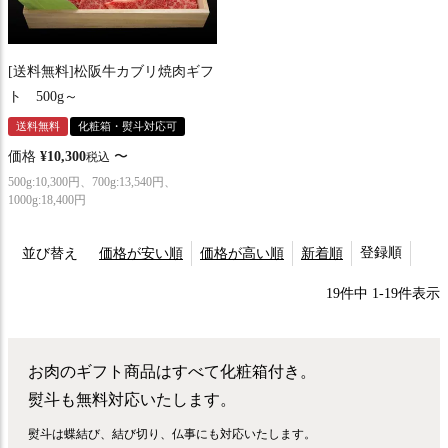
[送料無料]松阪牛カブリ焼肉ギフ
ト 500g～
送料無料
化粧箱・熨斗対応可
価格
¥
10,300
〜
税込
500g:10,300円、700g:13,540円、
1000g:18,400円
登録順
並び替え
価格が安い順
価格が高い順
新着順
19
件中
1
-
19
件表示
お肉のギフト商品はすべて化粧箱付き。
熨斗も無料対応いたします。
熨斗は蝶結び、結び切り、仏事にも対応いたします。