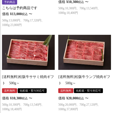
価格
¥
10,300
〜
税込
予約商品
こちらは予約商品です
500g:10,300円、700g:13,540円、
1000g:18,400円
価格
¥
13,000
〜
税込
500g:13,000円、700g:17,320円、
1000g:23,800円
[送料無料]松阪牛ササミ焼肉ギフ
[送料無料]松阪牛ランプ焼肉ギフ
ト 500g～
ト 500g～
送料無料
化粧箱・熨斗対応可
送料無料
化粧箱・熨斗対応可
価格
¥
10,300
〜
価格
¥
20,000
〜
税込
税込
500g:10,300円、700g:13,540円、
500g:20,000円、700g:27,120円、
1000g:18,400円
1000g:37,800円