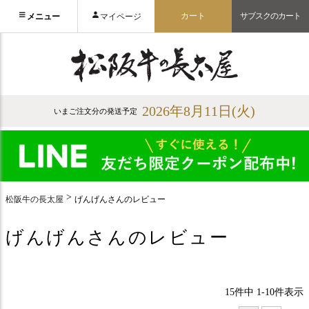
カート
サブスクのカート
メニュー
マイページ
2026年8月11日(火)
いまご注文分の発送予定
松阪牛の長太屋
げんげんさんのレビュー
げんげんさんのレビュー
15
件中
1
-
10
件表示